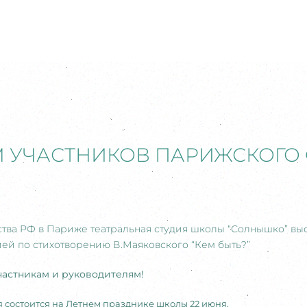
 УЧАСТНИКОВ ПАРИЖСКОГО 
ства РФ в Париже театральная студия школы “Солнышко” выс
й по стихотворению В.Маяковского “Кем быть?”
стникам и руководителям
!
 состоится на Летнем празднике школы 22 июня.