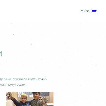
MENU
М
тровна
провела шахматный
ором полугодии!