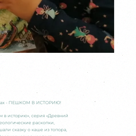
кулах - ПЕШКОМ В ИСТОРИЮ!
м в историю», серия «Древний
хеологические раскопки,
али сказку о каше из топора,