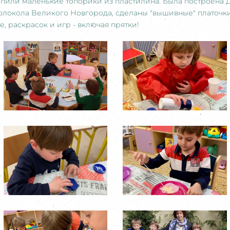
епили маленькие топорики из пластилина. Была построена 
локола Великого Новгорода, сделаны "вышивные" платочки.
, раскрасок и игр - включая прятки!