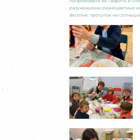
попробовали ее сварить и сл
разукрашены разноцветные ко
веселья, прогулок на солнышке