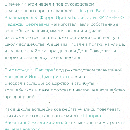
В течении этой недели под руководством
замечательных преподавателей -
Шпырко Валентины
Владимировны
,
Ферро Ирины Борисовны
,
ХИМЧЕНКО
Надежды Сергеевны
мы изготавливали собственные
волшебные палочки, иметировали и изучали
извержение вулкана, и даже построили собственную
школу волшебства! А ещё мы играли в прятки на улице,
играли со слаймом, праздновали День Рождение, и
творили разное другое волшебство!
В
Арт-студии "Палитра"
под руководством талантливой
Бритковой Инны Дмитриевны
ребята
рисовали волшебное царство и атрибуты
волшебников и даже пробовали настоящее волшебство
превращений.
Как в школе волшебников ребята учились повелевать
стихиями и создавать новые миры с
Шпырко
Валентиной Владимировной
- вы можете посмотреть
на
нашем Facebook
.