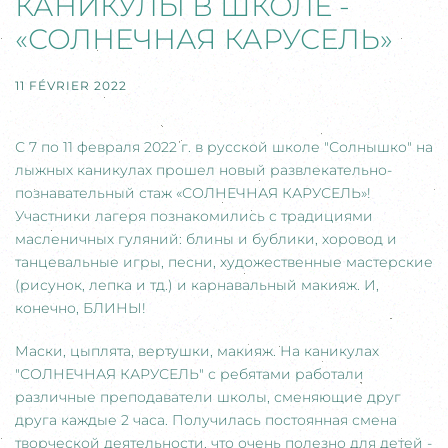
КАНИКУЛЫ В ШКОЛЕ -
«СОЛНЕЧНАЯ КАРУСЕЛЬ»
11 FÉVRIER 2022
С 7 по 11 февраля 2022 г. в русской школе "Солнышко" на
лыжных каникулах прошел новый развлекательно-
познавательный стаж «СОЛНЕЧНАЯ КАРУСЕЛЬ»!
Участники лагеря познакомились с традициями
масленичных гуляний: блины и бублики, хоровод и
танцевальные игры, песни, художественные мастерские
(рисунок, лепка и тд.) и карнавальный макияж. И,
конечно, БЛИНЫ!
Маски, цыплята, вертушки, макияж. На каникулах
"СОЛНЕЧНАЯ КАРУСЕЛЬ" с ребятами работали
различные преподаватели школы, сменяющие друг
друга каждые 2 часа. Получилась постоянная смена
творческой деятельности, что очень полезно для детей -