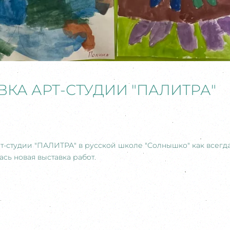
КА АРТ-СТУДИИ "ПАЛИТРА"
т-студии "ПАЛИТРА" в русской школе "Солнышко" как всегд
сь новая выставка работ.