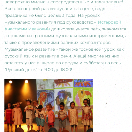
невероятно милые, непосредственные и талантливые!
Все они первый раз выступали на сцене, ведь
праздника не было целых 3 года! На уроках
музыкального развития под руководством
Истаровой
Анастасии Ивановны
дошколята учатся петь, знакомятся
с нотками и с разными музыкальными инструментами, а
также c произведениями великих композиторов!
Музыкальное развитие - такой же "основной" урок, как
русский язык и развитие речи. А ещё многие из них
остаются у нас в школе по средам и субботам на весь
"Русский день" - с 9.00 до 18.00!