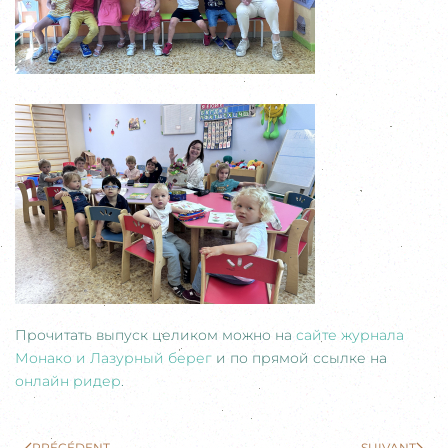
Прочитать выпуск целиком можно на
сайте журнала
Монако и Лазурный берег
и по прямой ссылке на
онлайн ридер
.
PRÉCÉDENT
SUIVANT