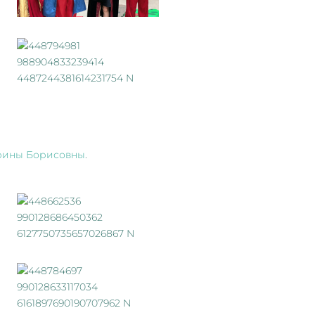
рины Борисовны
.