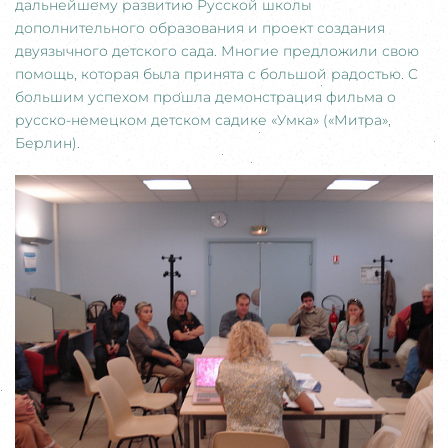
дальнейшему развитию Русской школы
дополнительного образования и проект создания
двуязычного детского сада. Многие предложили свою
помощь, которая была принята с большой радостью. C
большим успехом прошла демонстрация фильма о
русско-немецком детском садике «Умка» («Митра»,
Берлин).