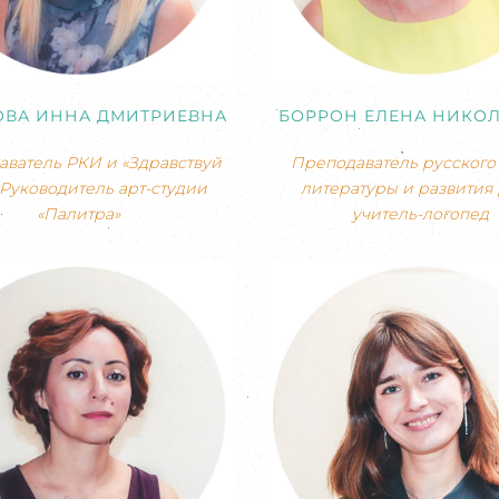
ОВА ИННА ДМИТРИЕВНА
БОРРОН ЕЛЕНА НИКО
ватель РКИ и «Здравствуй
Преподаватель русского 
 Руководитель арт-студии
литературы и развития 
«Палитра»
учитель-логопед