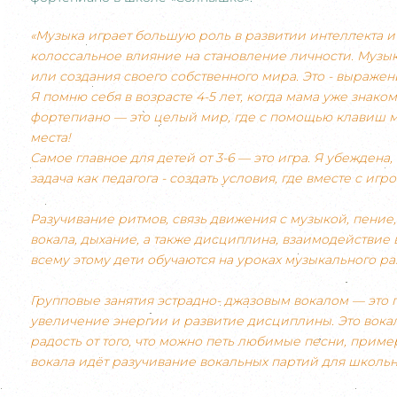
«Музыка играет большую роль в развитии интеллекта и
колоссальное влияние на становление личности. Муз
или создания своего собственного мира. Это - выражен
Я помню себя в возрасте 4-5 лет, когда мама уже знако
фортепиано — это целый мир, где с помощью клавиш 
места!
Самое главное для детей от 3-6 — это игра. Я убеждена
задача как педагога - создать условия, где вместе с иг
Разучивание ритмов, связь движения с музыкой, пение
вокала, дыхание, а также дисциплина, взаимодействие в
всему этому дети обучаются на уроках музыкального ра
Групповые занятия эстрадно- джазовым вокалом — это 
увеличение энергии и развитие дисциплины. Это вока
радость от того, что можно петь любимые песни, приме
вокала идёт разучивание вокальных партий для школьн