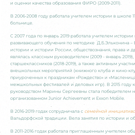
и оценки качества образования ФИРО (2009-2011).
В 2006-2008 году работала учителем истории в школе 
больнице.
С 2007 года по январь 2019 работала учителем истории
развивающего обучения по методике Д.Б.Эльконина –
истории и истории России, обществознания, права и д
являлась классным руководителем (2009 - январь 2019
старшеклассников (2018-2019), а также активным участ
внешкольных мероприятий (книжного клуба и кино-клуб
приуроченных к праздникам «Рождество» и «Масленица»
межшкольных фестивалей и деловых игр). В 2015 году 
руководством Марины Сергеевны стала победителем на
организованном Junior Achievement и Exxon Mobile.
В 2016-2019 годах сотрудничала с
семейной инициативо
Вальдорфской традиции. Вела занятия по истории и о
В 2011-2016 годах работала приглашенным учителем о