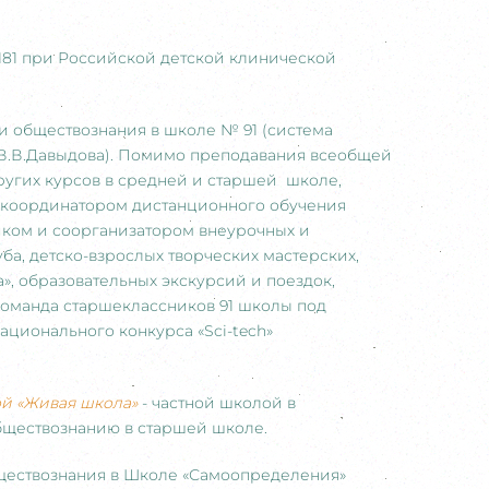
1181 при Российской детской клинической
 и обществознания в школе № 91 (система
 В.В.Давыдова). Помимо преподавания всеобщей
ругих курсов в средней и старшей школе,
), координатором дистанционного обучения
ником и соорганизатором внеурочных и
а, детско-взрослых творческих мастерских,
, образовательных экскурсий и поездок,
команда старшеклассников 91 школы под
ционального конкурса «Sci-tech»
й «Живая школа»
- частной школой в
бществознанию в старшей школе.
бществознания в Школе «Самоопределения»