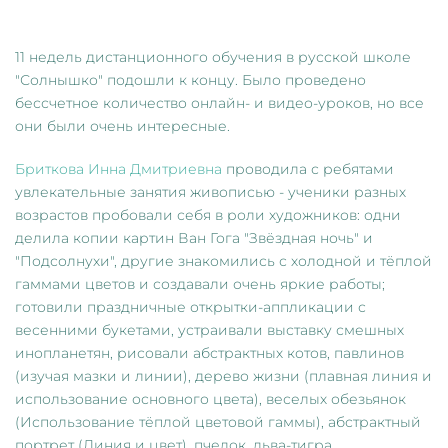
11 недель дистанционного обучения в русской школе
"Солнышко" подошли к концу. Было проведено
бессчетное количество онлайн- и видео-уроков, но все
они были очень интересные.
Бриткова Инна Дмитриевна
проводила с ребятами
увлекательные занятия живописью - ученики разных
возрастов пробовали себя в роли художников: одни
делила копии картин Ван Гога "Звёздная ночь" и
"Подсолнухи", другие знакомились с холодной и тёплой
гаммами цветов и создавали очень яркие работы;
готовили праздничные открытки-аппликации с
весенними букетами, устраивали выставку смешных
инопланетян, рисовали абстрактных котов, павлинов
(изучая мазки и линии), дерево жизни (плавная линия и
использование основного цвета), веселых обезьянок
(Использование тёплой цветовой гаммы), абстрактный
портрет (Линия и цвет), пчелок, льва-тигра