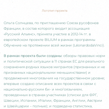
Логотип проекта
Ольга Солнцева, по приглашению Союза русофонов
Франции, в состав которого входит ассоциация
«Русский Альянс
»
, приняла участие в 2012-14 гг. в
европейском проекте BILIUM в рамках программы
Обучение на протяжении всей жизни (LéonardodaVinci).
В рамках проекта были созданы:
обзоры правовых норм
и политической ситуации в 11 странах ЕС для реального
сохранения родных языков мигрантов (признанных и не
признанных национальными меньшинствами) и
продвижения многоязычия на государственном уровне;
впервые создано описание всех проектов в связи с
национально-русским би- и многоязычием,
проведенных в странах-участниках (списки для ФРГ,
Швеции, Испании, Италии, Франции, Англии, Австрии
и Швейцарии – полные); и подведена статистика,