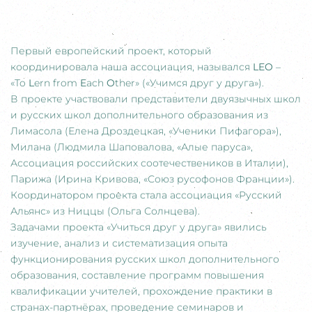
Первый европейский проект, который
координировала наша ассоциация, назывался
LEO
–
«To
L
ern from
E
ach
O
ther» («Учимся друг у друга»).
В проекте участвовали представители двуязычных школ
и русских школ дополнительного образования из
Лимасола (Елена Дроздецкая, «Ученики Пифагора»),
Милана (Людмила Шаповалова, «Алые паруса»,
Ассоциация российских соотечествеников в Италии),
Парижа (Ирина Кривова, «Союз русофонов Франции»).
Координатором проекта стала ассоциация «Русский
Альянс» из Ниццы (Ольга Солнцева).
Задачами проекта «Учиться друг у друга» явились
изучение, анализ и систематизация опыта
функционирования русских школ дополнительного
образования, составление программ повышения
квалификации учителей, прохождение практики в
странах-партнёрах, проведение семинаров и