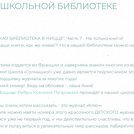
 ШКОЛЬНОЙ БИБЛИОТЕКЕ
АЯ БИБЛИОТЕКА В НИЦЦЕ". Часть 7 - Не только книги!
аши книги, как же иначе?! Но в нашей библиотеке можно 
ктива издается во Франции и наверняка знаком многим из в
ях! Школа «Солнышко!» уже давно является подписчиком это
подшивку журнала за многие годы!
ний номер! Ведь на обложке – наша Анна!
Боднар-Рибро Ксенией Петровной
проходят в нашей школе 
ы очень хотим рассказать - это журнал «Ключ».
коле можно найти номера этого красочного ДЕТСКОГО журна
нси уже не первый год, и мы действительно счастливы, что
м и погрузиться в увлекательные мир рассказов, лабиринто