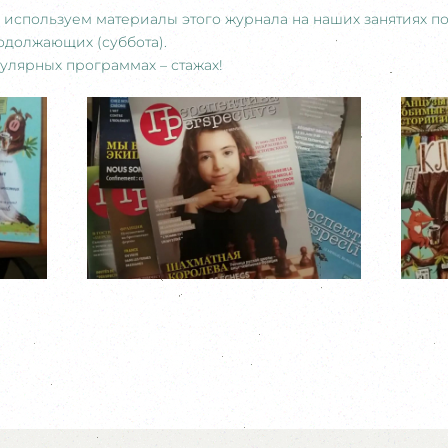
используем материалы этого журнала на наших занятиях по
одолжающих (суббота).
кулярных программах – стажах!