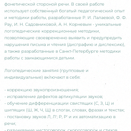
фонетической стороной речи. В своей работе
использует собственный богатый педагогический опыт
и методики работы, разработанные Р. И. Лалаевой, Ф. Ф.
Рау, И. Н. Садовниковой, А. Н. Корневым - уникальные
логопедические коррекционные методики,
позволяющие своевременно выявить и предупредить
нарушения письма и чтения (дисграфию и дислексию),
а также разработанные в Санкт-Петербурге методики
работы с заикающимися детьми.
Логопедические занятия (групповые и
индивидуальные) включают в себя:
- коррекцию звукопроизношения;
- исправление дефектов артикуляции звуков;
- обучение дифференциации свистящих (С, З, Ц) и
шипящих (Ш, Ж, Ч, Щ) в слогах, словах, фразах и текстах;
- постановку звуков Л, Л'; Р, Р' и их автоматизацию в
речи;
- разучивание чистоговорок, скороговорок и стихов,