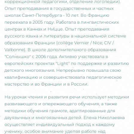
коррекционной педагогики, отделение логопедии).
Опыт преподавания в государственных и частных
школах Санкт-Петербурга - 10 лет. Во Францию
переехала в 2005 году. Работала в лингвистических
центрах в Каннах и Ницце. Опыт преподавания
русского языка и литературы в национальной системе
образования Франции (collège Vernier / Nice; CIV /
Valbonne). В школе дополнительного образования
"Солнышко" с 2006 года. Активно участвовала в
европейских проектах "Light" по поддержке и развитию
детского многоязычия. Непрерывно повышала свою
квалификацию и совершенствовала педагогическое
мастерство и во Франции и в России.
На уроках чтения и развития речи использует методики
развивающего и опережающего обучения, а также
методики обучения грамоте, адаптированные для
двуязычных и многоязычных детей. Елена Николаевна
осуществляет индивидуальный подход к каждому
ученику, особое внимание уделяя работе над