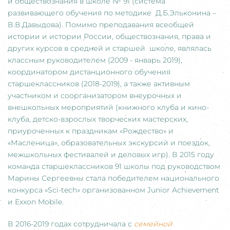
и обществознания в школе № 91 (система
развивающего обучения по методике Д.Б.Эльконина –
В.В.Давыдова). Помимо преподавания всеобщей
истории и истории России, обществознания, права и
других курсов в средней и старшей школе, являлась
классным руководителем (2009 - январь 2019),
координатором дистанционного обучения
старшеклассников (2018-2019), а также активным
участником и соорганизатором внеурочных и
внешкольных мероприятий (книжного клуба и кино-
клуба, детско-взрослых творческих мастерских,
приуроченных к праздникам «Рождество» и
«Масленица», образовательных экскурсий и поездок,
межшкольных фестивалей и деловых игр). В 2015 году
команда старшеклассников 91 школы под руководством
Марины Сергеевны стала победителем национального
конкурса «Sci-tech» организованном Junior Achievement
и Exxon Mobile.
В 2016-2019 годах сотрудничала с
семейной