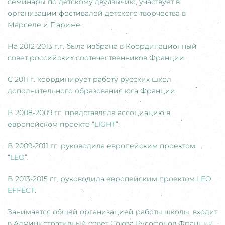
семинары по детскому двуязычию, участвует в
организации фестивалей детского творчества в
Марселе и Париже.
На 2012-2013 г.г. была избрана в Координационный
совет российских соотечественников Франции.
С 2011 г. координирует работу русских школ
дополнительного образования юга Франции.
В 2008-2009 гг. представляла ассоциацию в
европейском проекте “
LIGHT
”.
В 2009-2011 гг. руководила европейским проектом
“
LEO
”.
В 2013-2015 гг. руководила европейским проектом
LEO
EFFECT
.
Занимается общей организацией работы школы, входит
в Административный совет Союза Русофонов Франции,