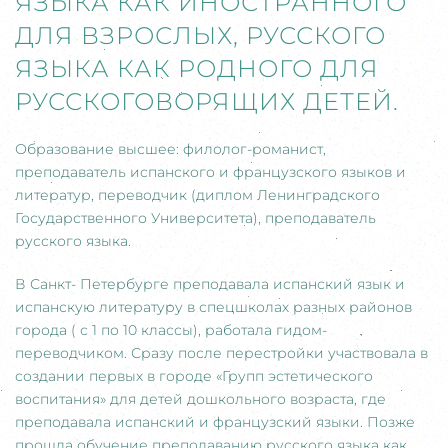
ЯЗЫКА КАК ИНОСТРАННОГО
ДЛЯ ВЗРОСЛЫХ, РУССКОГО
ЯЗЫКА КАК РОДНОГО ДЛЯ
РУССКОГОВОРЯЩИХ ДЕТЕЙ.
Образование высшее: филолог-романист,
преподаватель испанского и французского языков и
литератур, переводчик (диплом Ленинградского
Государственного Университета), преподаватель
русского языка.
В Санкт- Петербурге преподавала испанский язык и
испанскую литературу в спецшколах разных районов
города ( с 1 по 10 классы), работала гидом-
переводчиком. Сразу после перестройки участвовала в
создании первых в городе «Групп эстетического
воспитания» для детей дошкольного возраста, где
преподавала испанский и французский языки. Позже
прошла обучение преподаванию русского языка как