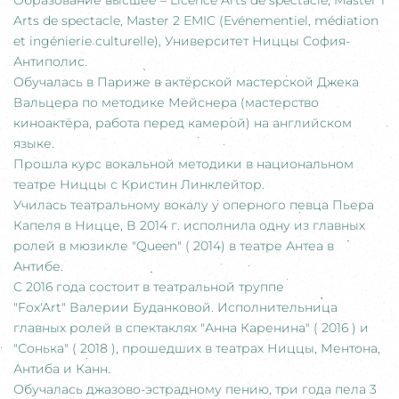
Образование высшее – Licence Arts de spectacle, Master 1
Arts de spectacle, Master 2 EMIC (Evénementiel, médiation
et ingénierie culturelle), Университет Ниццы София-
Антиполис.
Обучалась в Париже в актёрской мастерской Джека
Вальцера по методике Мейснера (мастерство
киноактёра, работа перед камерой) на английском
языке.
Прошла курс вокальной методики в национальном
театре Ниццы с Кристин Линклейтор.
Училась театральному вокалу у оперного певца Пьера
Капеля в Ницце, В 2014 г. исполнила одну из главных
ролей в мюзикле "Queen" ( 2014) в театре Антеа в
Антибе.
С 2016 года состоит в театральной труппе
"Fox'Art" Валерии Буданковой. Исполнительница
главных ролей в спектаклях "Анна Каренина" ( 2016 ) и
"Сонька" ( 2018 ), прошедших в театрах Ниццы, Ментона,
Антиба и Канн.
Обучалась джазово-эстрадному пению, три года пела 3