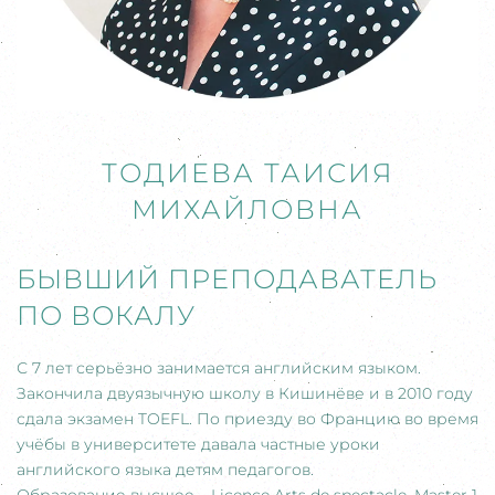
ТОДИЕВА ТАИСИЯ
МИХАЙЛОВНА
БЫВШИЙ ПРЕПОДАВАТЕЛЬ
ПО ВОКАЛУ
С 7 лет серьёзно занимается английским языком.
Закончила двуязычную школу в Кишинёве и в 2010 году
сдала экзамен TOEFL. По приезду во Францию во время
учёбы в университете давала частные уроки
английского языка детям педагогов.